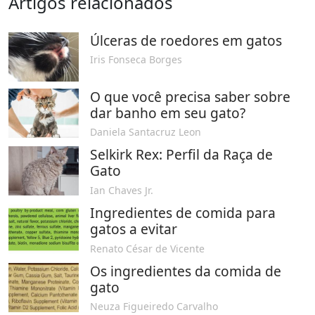
Artigos relacionados
Úlceras de roedores em gatos
Iris Fonseca Borges
O que você precisa saber sobre
dar banho em seu gato?
Daniela Santacruz Leon
Selkirk Rex: Perfil da Raça de
Gato
Ian Chaves Jr.
Ingredientes de comida para
gatos a evitar
Renato César de Vicente
Os ingredientes da comida de
gato
Neuza Figueiredo Carvalho