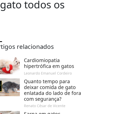
gato todos os
rtigos relacionados
Cardiomiopatia
hipertrófica em gatos
Leonardo Emanuel Cordeiro
Quanto tempo para
deixar comida de gato
enlatada do lado de fora
com segurança?
Renato César de Vicente
Sarna em gatos