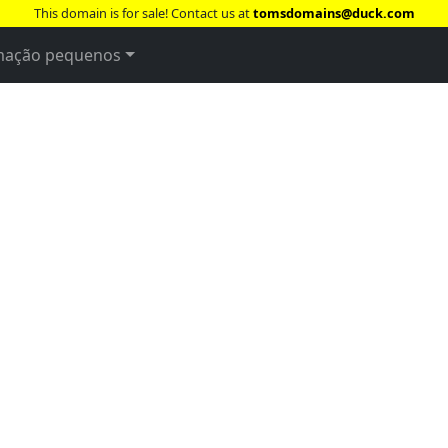
This domain is for sale! Contact us at
tomsdomains@duck.com
imação pequenos