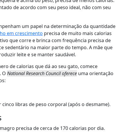
equena e acima do peso, precisa de menos calorias.
ntado de acordo com seu peso ideal, não com seu
sempenham um papel na determinação da quantidade
nho em crescimento
precisa de muito mais calorias
tivo que corre e brinca com frequência precisa de
e sedentário na maior parte do tempo. A mãe que
oduzir leite e se manter saudável.
mero de calorias que dá ao seu gato, comece
a. O
National Research Council oferece
uma orientação
os:
r cinco libras de peso corporal (após o desmame).
s
agro precisa de cerca de 170 calorias por dia.