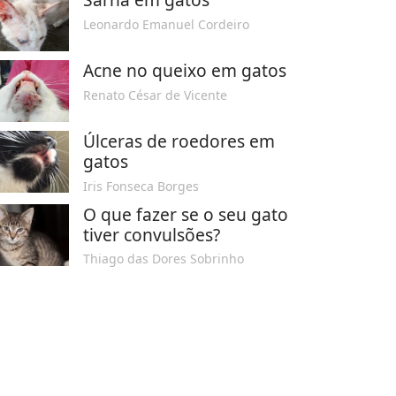
Leonardo Emanuel Cordeiro
Acne no queixo em gatos
Renato César de Vicente
Úlceras de roedores em
gatos
Iris Fonseca Borges
O que fazer se o seu gato
tiver convulsões?
Thiago das Dores Sobrinho