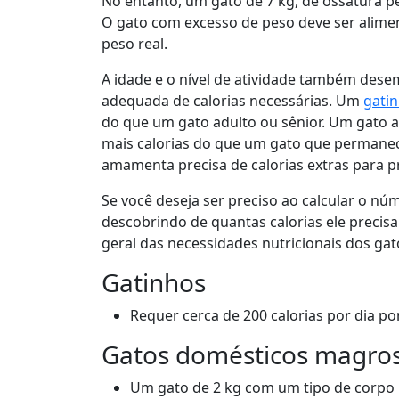
No entanto, um gato de 7 kg, de ossatura p
O gato com excesso de peso deve ser alime
peso real.
A idade e o nível de atividade também de
adequada de calorias necessárias. Um
gati
do que um gato adulto ou sênior. Um gato a
mais calorias do que um gato que permanec
amamenta precisa de calorias extras para pr
Se você deseja ser preciso ao calcular o nú
descobrindo de quantas calorias ele precis
geral das necessidades nutricionais dos gat
Gatinhos
Requer cerca de 200 calorias por dia po
Gatos domésticos magro
Um gato de 2 kg com um tipo de corpo m