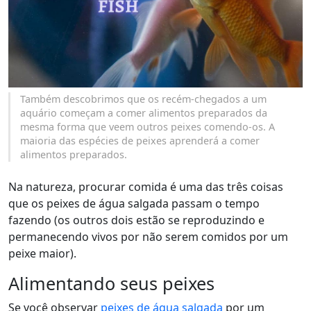
Também descobrimos que os recém-chegados a um
aquário começam a comer alimentos preparados da
mesma forma que veem outros peixes comendo-os. A
maioria das espécies de peixes aprenderá a comer
alimentos preparados.
Na natureza, procurar comida é uma das três coisas
que os peixes de água salgada passam o tempo
fazendo (os outros dois estão se reproduzindo e
permanecendo vivos por não serem comidos por um
peixe maior).
Alimentando seus peixes
Se você observar
peixes de água salgada
por um