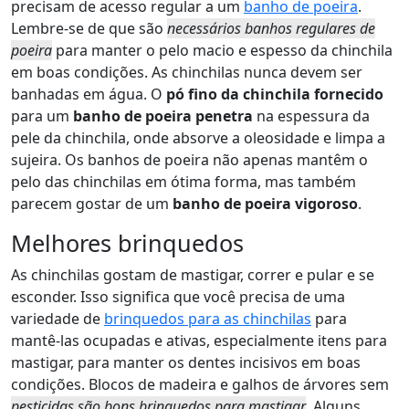
precisam de acesso regular a um
banho de poeira
.
Lembre-se de que são
necessários banhos regulares de
poeira
para manter o pelo macio e espesso da chinchila
em boas condições. As chinchilas nunca devem ser
banhadas em água. O
pó fino da chinchila fornecido
para um
banho de poeira penetra
na espessura da
pele da chinchila, onde absorve a oleosidade e limpa a
sujeira. Os banhos de poeira não apenas mantêm o
pelo das chinchilas em ótima forma, mas também
parecem gostar de um
banho de poeira vigoroso
.
Melhores brinquedos
As chinchilas gostam de mastigar, correr e pular e se
esconder. Isso significa que você precisa de uma
variedade de
brinquedos para as chinchilas
para
mantê-las ocupadas e ativas, especialmente itens para
mastigar, para manter os dentes incisivos em boas
condições. Blocos de madeira e galhos de árvores sem
pesticidas são bons brinquedos para mastigar
. Alguns