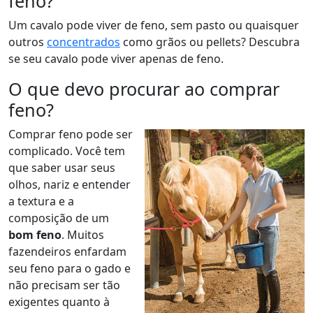
feno?
Um cavalo pode viver de feno, sem pasto ou quaisquer
outros
concentrados
como grãos ou pellets? Descubra
se seu cavalo pode viver apenas de feno.
O que devo procurar ao comprar
feno?
Comprar feno pode ser
complicado. Você tem
que saber usar seus
olhos, nariz e entender
a textura e a
composição de um
bom feno
. Muitos
fazendeiros enfardam
seu feno para o gado e
não precisam ser tão
exigentes quanto à