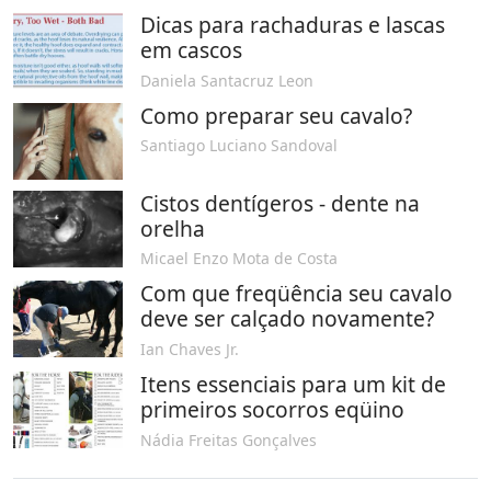
Dicas para rachaduras e lascas
em cascos
Daniela Santacruz Leon
Como preparar seu cavalo?
Santiago Luciano Sandoval
Cistos dentígeros - dente na
orelha
Micael Enzo Mota de Costa
Com que freqüência seu cavalo
deve ser calçado novamente?
Ian Chaves Jr.
Itens essenciais para um kit de
primeiros socorros eqüino
Nádia Freitas Gonçalves