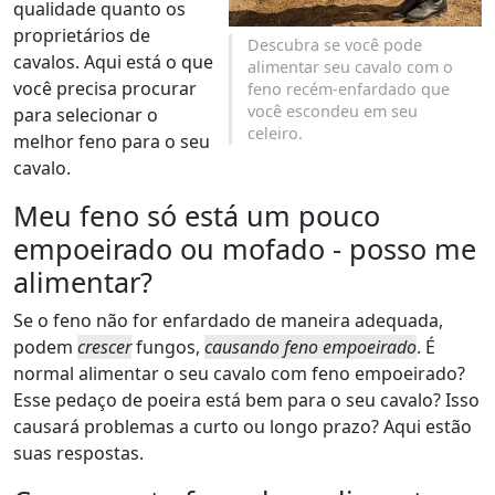
qualidade quanto os
proprietários de
Descubra se você pode
cavalos. Aqui está o que
alimentar seu cavalo com o
você precisa procurar
feno recém-enfardado que
você escondeu em seu
para selecionar o
celeiro.
melhor feno para o seu
cavalo.
Meu feno só está um pouco
empoeirado ou mofado - posso me
alimentar?
Se o feno não for enfardado de maneira adequada,
podem
crescer
fungos,
causando feno empoeirado
. É
normal alimentar o seu cavalo com feno empoeirado?
Esse pedaço de poeira está bem para o seu cavalo? Isso
causará problemas a curto ou longo prazo? Aqui estão
suas respostas.