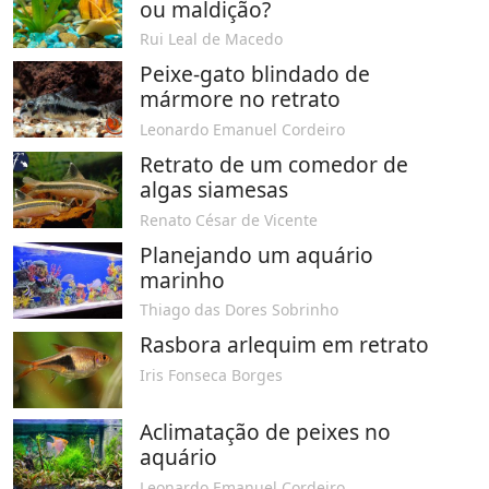
ou maldição?
Rui Leal de Macedo
Peixe-gato blindado de
mármore no retrato
Leonardo Emanuel Cordeiro
Retrato de um comedor de
algas siamesas
Renato César de Vicente
Planejando um aquário
marinho
Thiago das Dores Sobrinho
Rasbora arlequim em retrato
Iris Fonseca Borges
Aclimatação de peixes no
aquário
Leonardo Emanuel Cordeiro