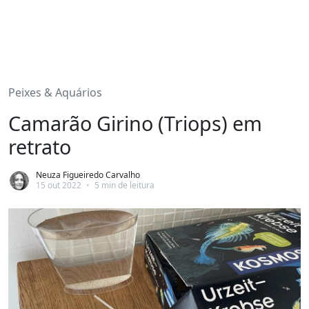
Peixes & Aquários
Camarão Girino (Triops) em
retrato
Neuza Figueiredo Carvalho
15 out 2022
•
5 min de leitura