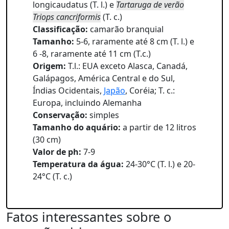
longicaudatus (T. l.) e
Tartaruga de verão
Triops cancriformis
(T. c.)
Classificação:
camarão branquial
Tamanho:
5-6, raramente até 8 cm (T. l.) e
6 -8, raramente até 11 cm (T.c.)
Origem:
T.l.: EUA exceto Alasca, Canadá,
Galápagos, América Central e do Sul,
Índias Ocidentais,
Japão
, Coréia; T. c.:
Europa, incluindo Alemanha
Conservação:
simples
Tamanho do aquário:
a partir de 12 litros
(30 cm)
Valor de ph:
7-9
Temperatura da água:
24-30°C (T. l.) e 20-
24°C (T. c.)
Fatos interessantes sobre o